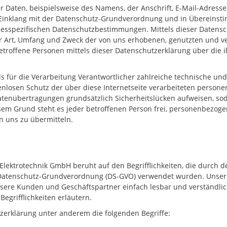
 Daten, beispielsweise des Namens, der Anschrift, E-Mail-Adress
im Einklang mit der Datenschutz-Grundverordnung und in Übereinst
desspezifischen Datenschutzbestimmungen. Mittels dieser Datens
er Art, Umfang und Zweck der von uns erhobenen, genutzten und 
etroffene Personen mittels dieser Datenschutzerklärung über die
ls für die Verarbeitung Verantwortlicher zahlreiche technische 
nlosen Schutz der über diese Internetseite verarbeiteten person
tenübertragungen grundsätzlich Sicherheitslücken aufweisen, soda
sem Grund steht es jeder betroffenen Person frei, personenbezoge
an uns zu übermitteln.
lektrotechnik GmbH beruht auf den Begrifflichkeiten, die durch d
Datenschutz-Grundverordnung (DS-GVO) verwendet wurden. Unsere
 unsere Kunden und Geschäftspartner einfach lesbar und verständlic
egrifflichkeiten erläutern.
zerklärung unter anderem die folgenden Begriffe: